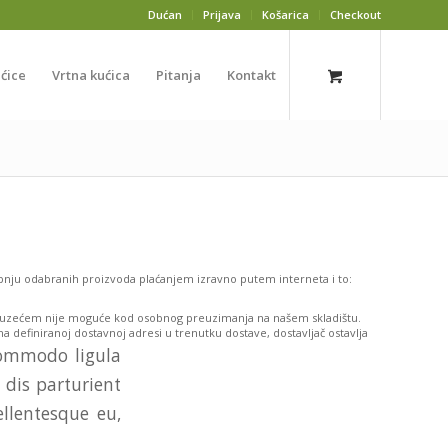
Dućan
Prijava
Košarica
Checkout
ućice
Vrtna kućica
Pitanja
Kontakt
pnju odabranih proizvoda plaćanjem izravno putem interneta i to:
ouzećem nije moguće kod osobnog preuzimanja na našem skladištu.
a definiranoj dostavnoj adresi u trenutku dostave, dostavljač ostavlja
commodo ligula
dis parturient
ellentesque eu,