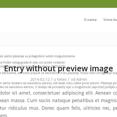
O nama
Vrtne k
naši načini plaćanja su prilagođeni vašim mogućnostima
e Pošte vašeg grada ili sela ,tzv poste restante.
Entry without preview image
 https://www.posta.hr/poste-restante-1372/1372
nje karticama, odnosno popust za navedenu vrstu plaćanja. Kotao Vam omogućuje ku
/
/
2014-02-12
u
News
od
Admin
m same dostave na navedenu adresu, tek kada robu vidite pred sobom. Plaćanje p
uke na navedenu adresu. U slučaju da primatelj nije u mogućnosti zaprimiti pošiljku n
olor sit amet, consectetuer adipiscing elit. Aenean 
enean massa. Cum sociis natoque penatibus et magnis 
ur ridiculus mus. Donec quam felis, ultricies nec, p
sem.