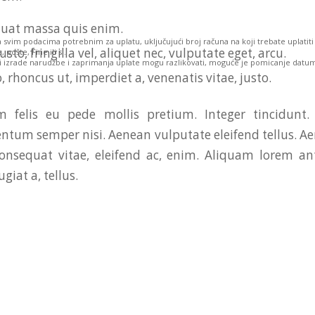
quat massa quis enim.
a svim podacima potrebnim za uplatu, uključujući broj računa na koji trebate uplati
sto, fringilla vel, aliquet nec, vulputate eget, arcu.
pošte, Fine ili sl.
 izrade narudžbe i zaprimanja uplate mogu razlikovati, moguće je pomicanje datu
, rhoncus ut, imperdiet a, venenatis vitae, justo.
 felis eu pede mollis pretium. Integer tincidunt.
tum semper nisi. Aenean vulputate eleifend tellus. Aen
consequat vitae, eleifend ac, enim. Aliquam lorem an
ugiat a, tellus.