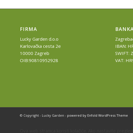
FIRMA
BANK
Lucky Garden d.o.o
Zagrebač
Karlovačka cesta 2e
IBAN: 
10000 Zagreb
SWIFT: 
OIB:90810952928
VAT: H
© Copyright - Lucky Garden -
powered by Enfold WordPress Theme
Ova web stranica koristi kolačiće. Ako nastavite pregle