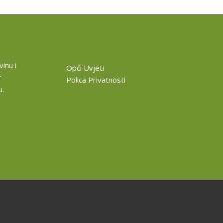
inu i
Opći Uvjeti
r
Polica Privatnosti
u.