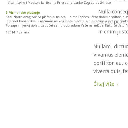
Visa Inspire i Maestro karticama Privredne banke Zagreb do 24 rate
Nulla conse
3. Virmansko plaćanje
Kod izbora ovog načina plaćanja, na svoju e-mail adresu ćete dobiti predračun s
Donec pede ju
internet bankarstva ili načinom na koji inače plaćate svoje račune – putem banke, 
Po zaprimljenoj uplati, započet ćemo s obradom Vaše narudžbe. Kako se datumi
In enim justo
/
2014
/
veljača
Nullam dictum
Vivamus elemen
porttitor eu, 
viverra quis, fe
Čitaj više