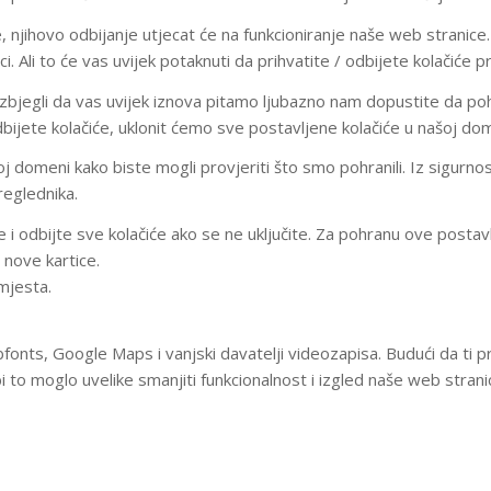
 njihovo odbijanje utjecat će na funkcioniranje naše web stranice. 
ci. Ali to će vas uvijek potaknuti da prihvatite / odbijete kolačiće
zbjegli da vas uvijek iznova pitamo ljubazno nam dopustite da pohra
 odbijete kolačiće, uklonit ćemo sve postavljene kolačiće u našoj do
omeni kako biste mogli provjeriti što smo pohranili. Iz sigurnosnih
eglednika.
ke i odbijte sve kolačiće ako se ne uključite. Za pohranu ove pos
 nove kartice.
mjesta.
fonts, Google Maps i vanjski davatelji videozapisa. Budući da ti 
 to moglo uvelike smanjiti funkcionalnost i izgled naše web stran