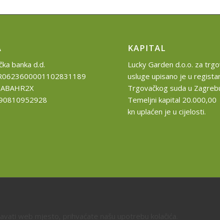
A
KAPITAL
ka banka d.d.
Lucky Garden d.o.o. za trgov
HR0623600001102831189
usluge upisano je u regista
ZABAHR2X
Trgovačkog suda u Zagreb
R90810952928
Temeljni kapital 20.000,00
kn uplaćen je u cijelosti.
davati web mjesto, prihvaćate našu upotrebu kolačića.