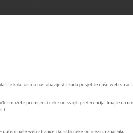
lačiće kako bismo nas obavijestili kada posjetite naše web stranic
Također možete promijeniti neke od svojih preferencija. Imajte na u
ti.
 putem naše web stranice i koristili neke od njezinih značajki.