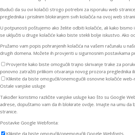
Budući da su ovi kolačići strogo potrebni za isporuku web stranice,
preglednika i prisilnim blokiranjem svih kolačića na ovoj web strani
U potpunosti poštujemo ako želite odbiti kolačiće, ali kako bismo i
se uključiti u druge kolačiće kako biste stekli bolje iskustvo. Ako
Pružamo vam popis pohranjenih kolačića na vašem računalu u našoj d
drugih domena. Možete ih provjeriti u sigurnosnim postavkama pr
Provjerite kako biste omogućili trajno skrivanje trake za poru
ponovno zatražiti prilikom otvaranja novog prozora preglednika ili
Kliknite da biste omogućili/onemogućili osnovne kolačiće web-
Ostale vanjske usluge
Također koristimo različite vanjske usluge kao što su Google Web
adrese, dopuštamo vam da ih blokirate ovdje. Imajte na umu da bi
stranice.
Postavke Google Webfonta:
Kliknite da biste omogućili/onemogućili Google Webfonts.