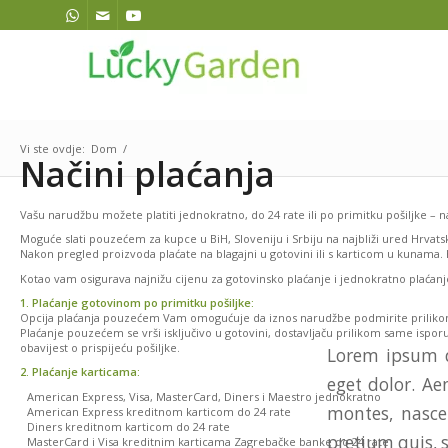
Vi ste ovdje:
Dom
/
Načini plaćanja
Vašu narudžbu možete platiti jednokratno, do 24 rate ili po primitku pošiljke – 
Moguće slati pouzećem za kupce u BiH, Sloveniju i Srbiju na najbliži ured Hrvatsk
Nakon pregled proizvoda plaćate na blagajni u gotovini ili s karticom u kunama.
Kotao vam osigurava najnižu cijenu za gotovinsko plaćanje i jednokratno plaća
1. Plaćanje gotovinom po primitku pošiljke:
Opcija plaćanja pouzećem Vam omogućuje da iznos narudžbe podmirite priliko
Plaćanje pouzećem se vrši isključivo u gotovini, dostavljaču prilikom same ispor
obavijest o prispijeću pošiljke.
Lorem ipsum d
2. Plaćanje karticama:
eget dolor. A
American Express, Visa, MasterCard, Diners i Maestro jednokratno
montes, nascet
American Express kreditnom karticom do 24 rate
Diners kreditnom karticom do 24 rate
pretium quis, 
MasterCard i Visa kreditnim karticama Zagrebačke banke do 24 rate