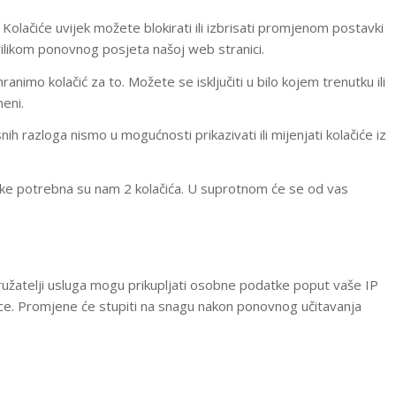
Kolačiće uvijek možete blokirati ili izbrisati promjenom postavki
 prilikom ponovnog posjeta našoj web stranici.
nimo kolačić za to. Možete se isključiti u bilo kojem trenutku ili
meni.
 razloga nismo u mogućnosti prikazivati ili mijenjati kolačiće iz
tavke potrebna su nam 2 kolačića. U suprotnom će se od vas
pružatelji usluga mogu prikupljati osobne podatke poput vaše IP
ice. Promjene će stupiti na snagu nakon ponovnog učitavanja