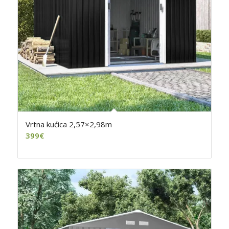
Vrtna kućica 2,57×2,98m
399
€