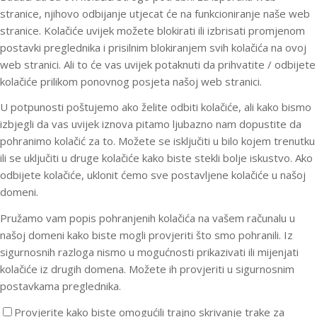
stranice, njihovo odbijanje utjecat će na funkcioniranje naše web
stranice. Kolačiće uvijek možete blokirati ili izbrisati promjenom
postavki preglednika i prisilnim blokiranjem svih kolačića na ovoj
web stranici. Ali to će vas uvijek potaknuti da prihvatite / odbijete
kolačiće prilikom ponovnog posjeta našoj web stranici.
U potpunosti poštujemo ako želite odbiti kolačiće, ali kako bismo
izbjegli da vas uvijek iznova pitamo ljubazno nam dopustite da
pohranimo kolačić za to. Možete se isključiti u bilo kojem trenutku
ili se uključiti u druge kolačiće kako biste stekli bolje iskustvo. Ako
odbijete kolačiće, uklonit ćemo sve postavljene kolačiće u našoj
domeni.
Pružamo vam popis pohranjenih kolačića na vašem računalu u
našoj domeni kako biste mogli provjeriti što smo pohranili. Iz
sigurnosnih razloga nismo u mogućnosti prikazivati ili mijenjati
kolačiće iz drugih domena. Možete ih provjeriti u sigurnosnim
postavkama preglednika.
Provjerite kako biste omogućili trajno skrivanje trake za