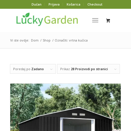
Dućan
Prijava
Košarica
Checkout
Vi ste ovdje:
Dom
/
Shop
/
Označiti: vrtna kućica
Poredaj po
Zadano
Prikaz
28 Proizvodi po stranici