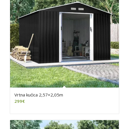
Vrtna kućica 2,57×2,05m
299
€