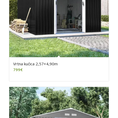
Vrtna kućica 2,57×4,90m
799
€