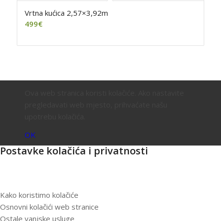
Vrtna kućica 2,57×3,92m
499
€
Ova web stranica koristi kolačiće. Ako nastavite
pregledavati web mjesto, prihvaćate našu
upotrebu kolačića.
OK
Postavke kolačića i privatnosti
Kako koristimo kolačiće
Osnovni kolačići web stranice
Ostale vanjske usluge