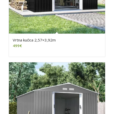
Vrtna kućica 2,57×3,92m
499
€