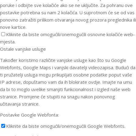
poruke i odbijte sve kolačiće ako se ne uključite. Za pohranu ove
postavke potrebna su nam 2 kolačića. U suprotnom će se od vas
ponovno zatražiti prilikom otvaranja novog prozora preglednika ili
nove kartice.
Kliknite da biste omogućili/onemogućili osnovne kolačiće web-
mjesta.
Ostale vanjske usluge
Također koristimo različite vanjske usluge kao što su Google
Webfonts, Google Maps i vanjski davatelji videozapisa. Budući da
ti pružatelji usluga mogu prikupljati osobne podatke poput vaše
IP adrese, dopuštamo vam da ih blokirate ovdje. Imajte na umu
da bi to moglo uvelike smanjiti funkcionalnost i izgled naše web
stranice. Promjene će stupiti na snagu nakon ponovnog
učitavanja stranice.
Postavke Google Webfonta:
Kliknite da biste omogućili/onemogućili Google Webfonts.