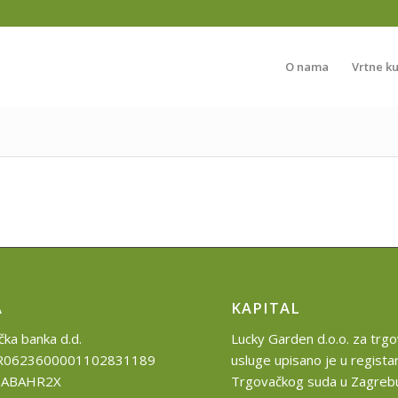
O nama
Vrtne k
A
KAPITAL
ka banka d.d.
Lucky Garden d.o.o. za trgov
HR0623600001102831189
usluge upisano je u regista
ZABAHR2X
Trgovačkog suda u Zagreb