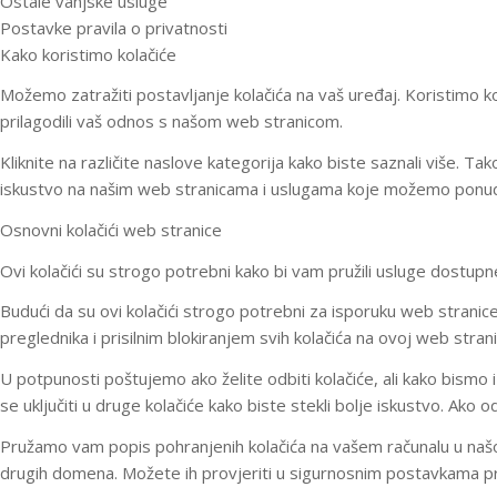
Ostale vanjske usluge
Postavke pravila o privatnosti
Kako koristimo kolačiće
Možemo zatražiti postavljanje kolačića na vaš uređaj. Koristimo ko
prilagodili vaš odnos s našom web stranicom.
Kliknite na različite naslove kategorija kako biste saznali više. 
iskustvo na našim web stranicama i uslugama koje možemo ponudi
Osnovni kolačići web stranice
Ovi kolačići su strogo potrebni kako bi vam pružili usluge dostupne
Budući da su ovi kolačići strogo potrebni za isporuku web stranice,
preglednika i prisilnim blokiranjem svih kolačića na ovoj web strani
U potpunosti poštujemo ako želite odbiti kolačiće, ali kako bismo i
se uključiti u druge kolačiće kako biste stekli bolje iskustvo. Ako
Pružamo vam popis pohranjenih kolačića na vašem računalu u našoj d
drugih domena. Možete ih provjeriti u sigurnosnim postavkama pr