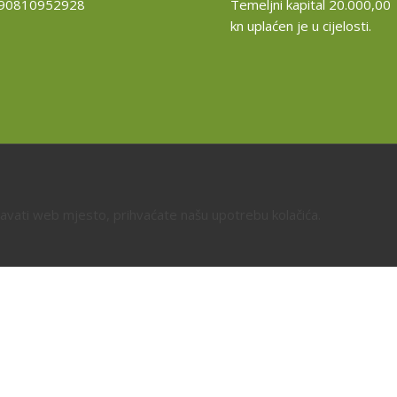
R90810952928
Temeljni kapital 20.000,00
kn uplaćen je u cijelosti.
davati web mjesto, prihvaćate našu upotrebu kolačića.