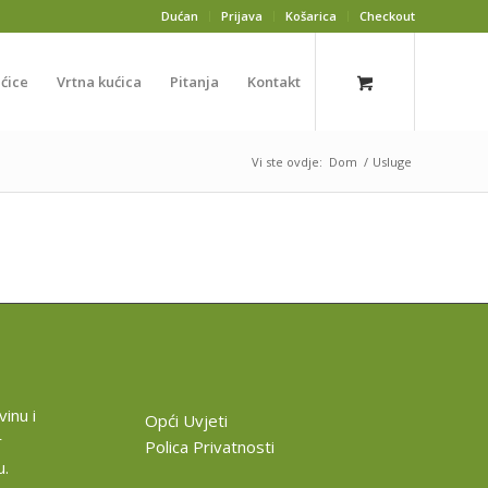
Dućan
Prijava
Košarica
Checkout
ućice
Vrtna kućica
Pitanja
Kontakt
Vi ste ovdje:
Dom
/
Usluge
inu i
Opći Uvjeti
r
Polica Privatnosti
u.