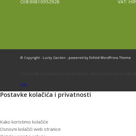
OIB:90810952928
VAT: H
© Copyright - Lucky Garden -
powered by Enfold WordPress Theme
Ova web stranica koristi kolačiće. Ako nastavite pregle
OK
Postavke kolačića i privatnosti
Kako koristimo kolačiće
Osnovni kolačići web stranice