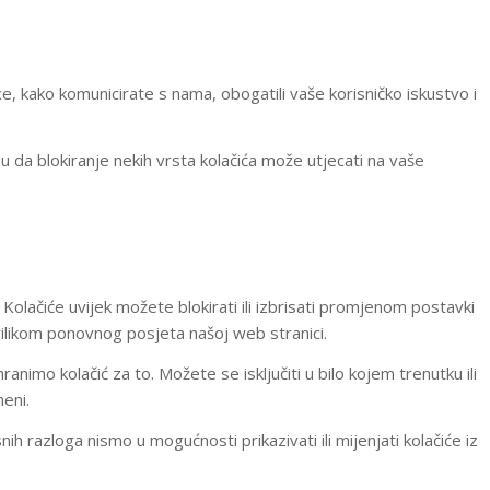
e, kako komunicirate s nama, obogatili vaše korisničko iskustvo i
mu da blokiranje nekih vrsta kolačića može utjecati na vaše
Kolačiće uvijek možete blokirati ili izbrisati promjenom postavki
 prilikom ponovnog posjeta našoj web stranici.
nimo kolačić za to. Možete se isključiti u bilo kojem trenutku ili
meni.
 razloga nismo u mogućnosti prikazivati ili mijenjati kolačiće iz