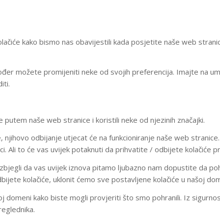
lačiće kako bismo nas obavijestili kada posjetite naše web stranic
Također možete promijeniti neke od svojih preferencija. Imajte na u
ti.
 putem naše web stranice i koristili neke od njezinih značajki.
 njihovo odbijanje utjecat će na funkcioniranje naše web stranice. 
ci. Ali to će vas uvijek potaknuti da prihvatite / odbijete kolačiće
zbjegli da vas uvijek iznova pitamo ljubazno nam dopustite da pohra
 odbijete kolačiće, uklonit ćemo sve postavljene kolačiće u našoj do
omeni kako biste mogli provjeriti što smo pohranili. Iz sigurnosnih
eglednika.